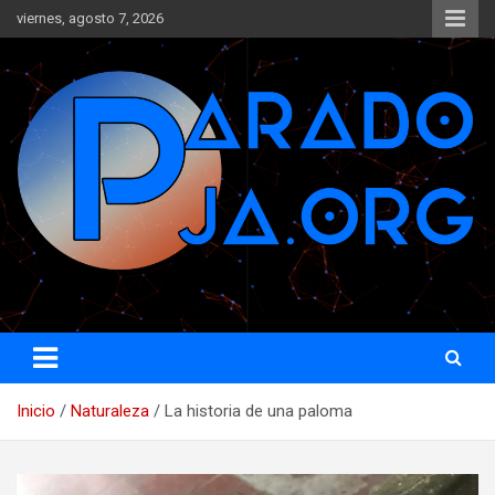
Saltar
viernes, agosto 7, 2026
al
contenido
www.paradoja.org
Paradoja
Inicio
Naturaleza
La historia de una paloma