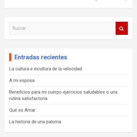
B
u
s
c
a
Entradas recientes
r
La cultura e incultura de la velocidad
A mi esposa
Beneficios para mi cuerpo ejercicios saludables o una
rutina satisfactoria
Qué es Amar
La historia de una paloma