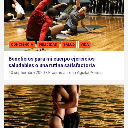
CONCIENCIA
FELICIDAD
SALUD
VIDA
Beneficios para mi cuerpo ejercicios
saludables o una rutina satisfactoria
10 septiembre 2020
Erasmo Jordán Aguilar Arriola