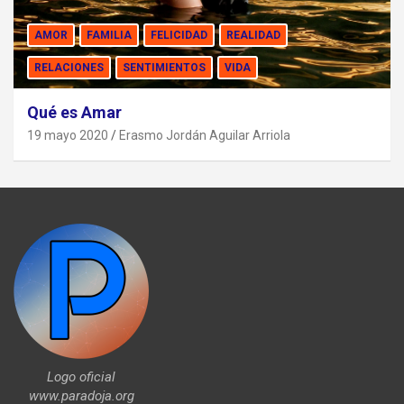
AMOR
FAMILIA
FELICIDAD
REALIDAD
RELACIONES
SENTIMIENTOS
VIDA
Qué es Amar
19 mayo 2020
Erasmo Jordán Aguilar Arriola
Logo oficial
www.paradoja.org