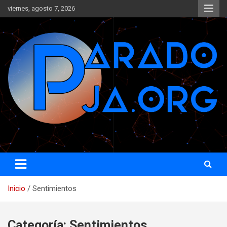
Saltar
viernes, agosto 7, 2026
al
contenido
www.paradoja.org
Paradoja
Inicio
Sentimientos
Categoría:
Sentimientos