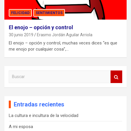
FELICIDAD
SENTIMIENTOS
El enojo – opción y control
30 junio 2019
Erasmo Jordán Aguilar Arriola
El enojo – opción y control, muchas veces dices “es que
me enojo por cualquier cosa”,…
B
u
s
c
a
Entradas recientes
r
La cultura e incultura de la velocidad
A mi esposa