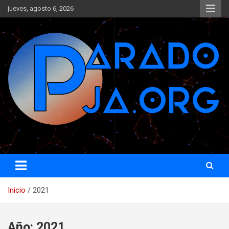
Saltar
jueves, agosto 6, 2026
al
contenido
www.paradoja.org
Paradoja
Inicio
2021
Año:
2021